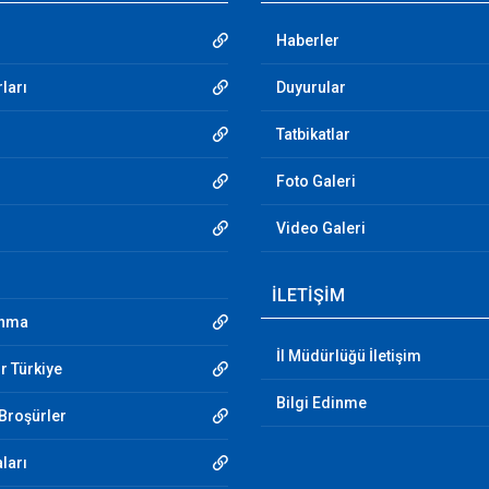
Haberler
ları
Duyurular
Tatbikatlar
Foto Galeri
Video Galeri
İLETİŞİM
unma
İl Müdürlüğü İletişim
r Türkiye
Bilgi Edinme
 Broşürler
aları