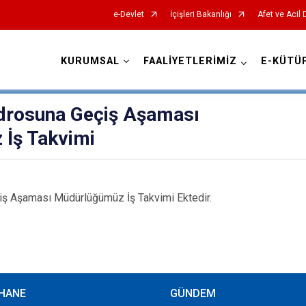
e-Devlet
İçişleri Bakanlığı
Afet ve Acil
KURUMSAL
FAALİYETLERİMİZ
E-KÜTÜ
AFAD İl Müdürlükleri
adrosuna Geçiş Aşaması
İş Takvimi
çiş Aşaması Müdürlüğümüz İş Takvimi Ektedir.
HANE
GÜNDEM