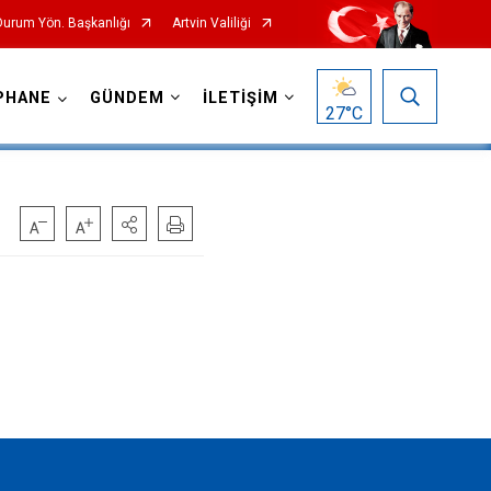
 Durum Yön. Başkanlığı
Artvin Valiliği
PHANE
GÜNDEM
İLETİŞİM
27
°C