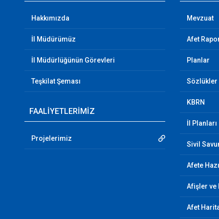
Hakkımızda
Mevzuat
İl Müdürümüz
Afet Rapor
İl Müdürlüğünün Görevleri
Planlar
Teşkilat Şeması
Sözlükler
KBRN
FAALİYETLERİMİZ
İl Planları
Projelerimiz
Sivil Sav
Afete Hazı
Afişler ve
Afet Harit